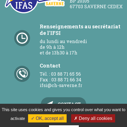
BP 20105
67703 SAVERNE CEDEX
Renseignements au secrétariat
de l'IFSI
du lundi au vendredi
de 9h à 12h
et de 13h30 à 17h
Contact
Tél. : 03 88 71 65 56
Fax : 03 88 71 66 34
ifsi@ch-saverne.fr
CONTACT
This site uses cookies and gives you control over what you want to
activate
✓ OK, accept all
✗ Deny all cookies
Politique de confidentialité
© 2019
Mentions légales
Plan du site